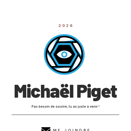
2026
Michaël Piget
Pas besoin de sourire, tu as juste à venir !
ME JOINDRE